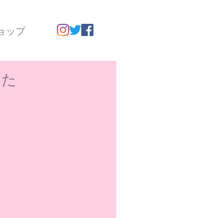
ョップ
した