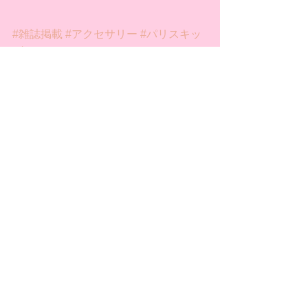
#雑誌掲載
#アクセサリー
#パリスキッ
ズ
#PARISKIDS
メディア情報
コメント
コメントを追加…
/
会社概要
お問い合わせ
Copyright © JULIA co.,ltd. All Rights Reserved.