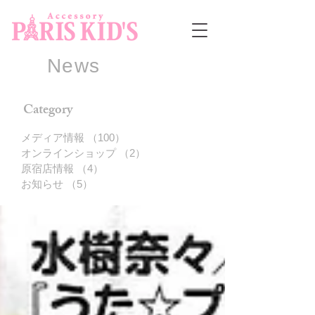
News
Category
メディア情報
（100）
100件の記事
オンラインショップ
（2）
2件の記事
原宿店情報
（4）
4件の記事
お知らせ
（5）
5件の記事